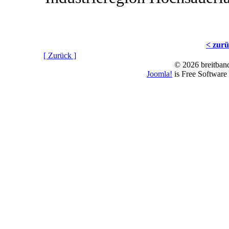
< zur
[ Zurück ]
© 2026 breitband
Joomla!
is Free Software