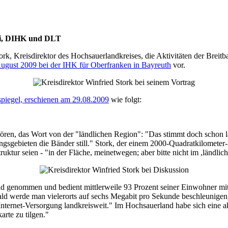
MWi, DIHK und DLT
ork, Kreisdirektor des Hochsauerlandkreises, die Aktivitäten der Brei
ugust 2009 bei der IHK für Oberfranken in Bayreuth
vor.
spiegel, erschienen am 29.08.2009
wie folgt:
ören, das Wort von der "ländlichen Region": "Das stimmt doch schon 
gsgebieten die Bänder still." Stork, der einem 2000-Quadratkilometer-
uktur seien - "in der Fläche, meinetwegen; aber bitte nicht im ,ländlich
nd genommen und bedient mittlerweile 93 Prozent seiner Einwohner mit 
Bald werde man vielerorts auf sechs Megabit pro Sekunde beschleunigen,
nternet-Versorgung landkreisweit." Im Hochsauerland habe sich eine ak
rte zu tilgen."