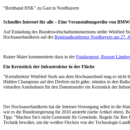
"Breitband HSK" zu Gast in Nordbayern
Schnelles Internet für alle – Eine Veranstaltungsreihe von B
Auf Einladung des Bundeswirtschaftsministeriums stellte Winfried St
Hochsauerlandkreis auf der
Regionalkonferenz Nordbayern am 27. A
Rainer Maier kommentierte dazu in der
Frankenpost, Ressort Länder
Ein Kernstück der Infrastruktur in der Fläche
"Kreisdirektor Winfried Stork aus dem Hochsauerland mag es nicht h
Hidden Champions auf den Dörfern nicht gäbe, stünden in den Ballun
virtuellen Autobahnen für den Datentransfer ein Kernstück der Infrastr
Der Hochsauerlandkreis hat die Internet-Versorgung selbst in die Ha
wie es die Bundesregierung für 2010 anstrebt (siehe Artikel oben). 
Tipp: "Machen Sie's nicht Gemeinde für Gemeinde. Regeln Sie Ihre I
Technik bewährt, um die weißen Flecken von der Technologie-Landka